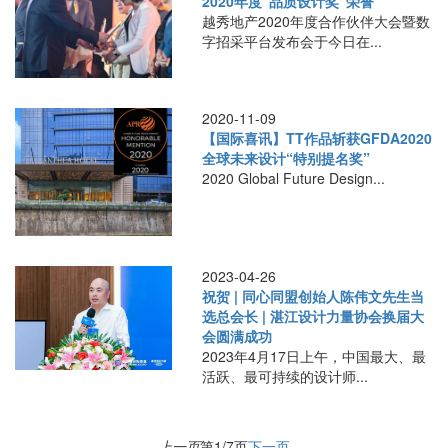
2020年度“品质设计奖”荣誉
越秀地产2020年度合作伙伴大会暨数
字招采平台发布会于今日在...
2020-11-09
【国际喜讯】TT作品斩获GFDA2020
全球未来设计“特别提名奖”
2020 Global Future Design...
2023-04-26
祝贺 | 同心同盟创始人陈伟文先生当
选总会长 | 湛江设计力量协会换届大
会圆满成功
2023年4月17日上午，中国最大、最
活跃、最可持续的设计师...
上一页
第1/7页
下一页